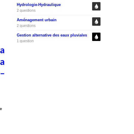
Hydrologie-Hydraulique
2 questions
Aménagement urbain
2 questions
Gestion alternative des eaux pluviales
1 question
la
la
 –
me