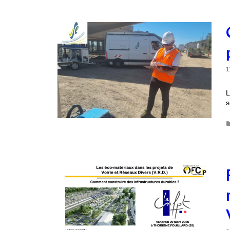
1
L
s