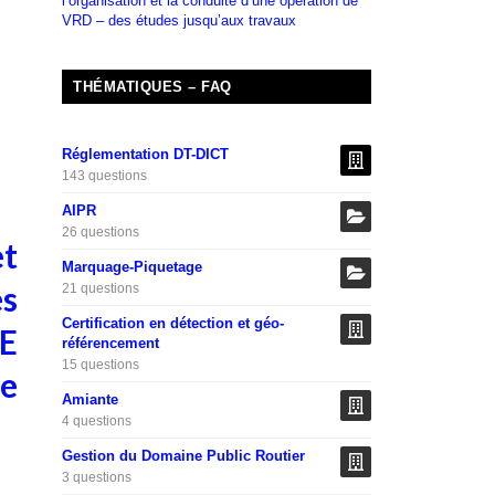
l’organisation et la conduite d’une opération de
VRD – des études jusqu’aux travaux
THÉMATIQUES – FAQ
Réglementation DT-DICT
143 questions
AIPR
26 questions
et
Marquage-Piquetage
es
21 questions
Certification en détection et géo-
E
référencement
15 questions
te
Amiante
4 questions
Gestion du Domaine Public Routier
3 questions