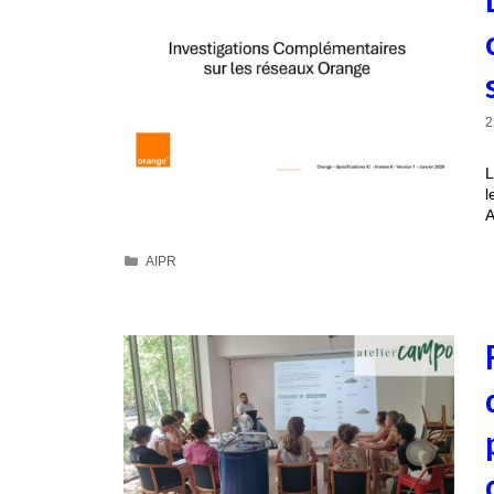
2
L
l
A
AIPR