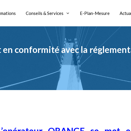
rmations
Conseils & Services
E-Plan-Mesure
Actua
n conformité avec la réglementat
L’opérateur ORANGE se met e