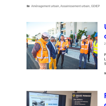
Aménagement urbain
,
Assainissement urbain
,
GDIEP
2
P
L
S