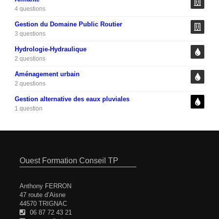
4 questions
Gestion du Domaine Public Routier
3 questions
Hydrologie-Hydraulique
2 questions
Aménagement urbain
2 questions
Gestion alternative des eaux pluviales
1 question
Ouest Formation Conseil TP
Anthony FERRON
47 route d’Aisne
44570 TRIGNAC
06 87 72 43 21