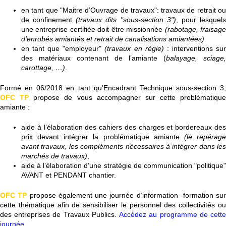
en tant que "Maitre d’Ouvrage de travaux": travaux de retrait ou
de confinement
(travaux dits "sous-section 3")
, pour lesquel
une entreprise certifiée doit être missionnée
(rabotage, fraisag
d’enrobés amiantés et retrait de canalisations amiantées)
en tant que "employeur"
(travaux en régie)
: interventions su
des matériaux contenant de l’amiante (
balayage, sciage,
carottage, …)
.
Formé en 06/2018 en tant qu’Encadrant Technique sous-section 3,
OFC TP
propose de vous accompagner sur cette problématique
amiante :
aide à l’élaboration des cahiers des charges et bordereaux des
prix devant intégrer la problématique amiante
(le repérag
avant travaux, les compléments nécessaires à intégrer dans les
marchés de travaux)
,
aide à l’élaboration d’une stratégie de communication "politique"
AVANT et PENDANT chantier.
OFC TP
propose également une journée d’information -formation sur
cette thématique afin de sensibiliser le personnel des collectivités ou
des entreprises de Travaux Publics.
Accédez au programme de cett
journée
.