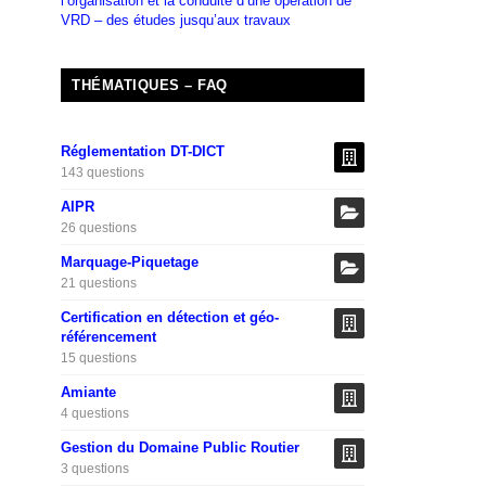
l’organisation et la conduite d’une opération de
VRD – des études jusqu’aux travaux
THÉMATIQUES – FAQ
Réglementation DT-DICT
143 questions
AIPR
26 questions
Marquage-Piquetage
21 questions
Certification en détection et géo-
référencement
15 questions
Amiante
4 questions
Gestion du Domaine Public Routier
3 questions