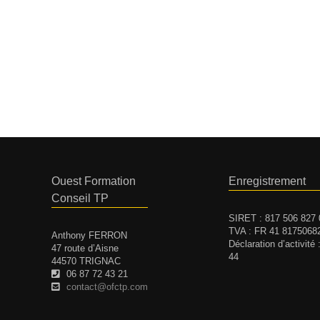
Ouest Formation
Enregistrement
Conseil TP
SIRET : 817 506 827
TVA : FR 41 8175068
Anthony FERRON
Déclaration d’activité
47 route d’Aisne
44
44570 TRIGNAC
06 87 72 43 21
contact@ofctp.com