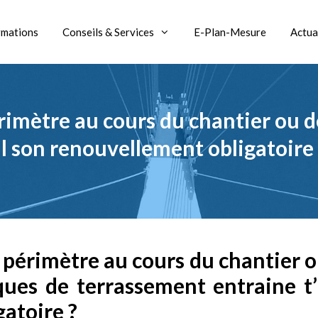
rmations
Conseils & Services
E-Plan-Mesure
Actua
imètre au cours du chantier ou d
il son renouvellement obligatoire 
 périmètre au cours du chantier 
ques de terrassement entraine t’
atoire ?