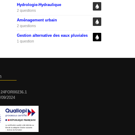
Hydrologie-Hydraulique
2 questions
Aménagement urbain
2 questions
Gestion alternative des eaux pluviales
1 question
n
:
24FOR00236.1
7/09/2024