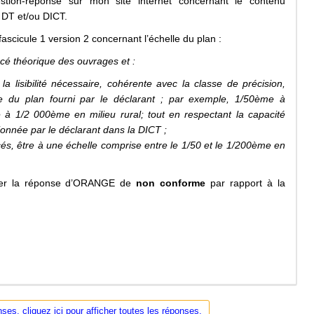
stion-réponse sur mon site internet concernant le contenu
 DT et/ou DICT.
ascicule 1 version 2 concernant l’échelle du plan :
racé théorique des ouvrages et :
la lisibilité nécessaire, cohérente avec la classe de précision,
le du plan fourni par le déclarant ; par exemple, 1/50ème à
à 1/2 000ème en milieu rural; tout en respectant la capacité
onnée par le déclarant dans la DICT ;
cés, être à une échelle comprise entre le 1/50 et le 1/200ème en
ifier la réponse d’ORANGE de
non conforme
par rapport à la
ses, cliquez ici pour afficher toutes les réponses.