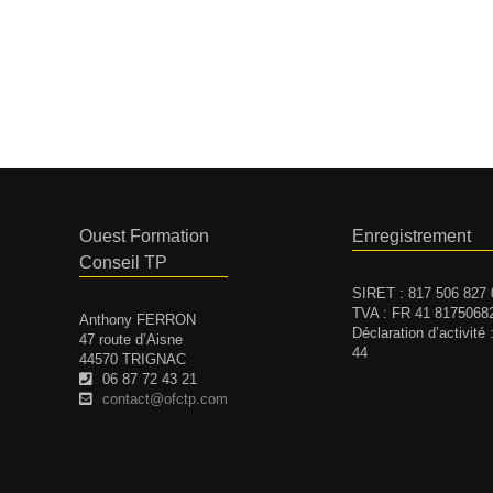
Ouest Formation
Enregistrement
Conseil TP
SIRET : 817 506 827
TVA : FR 41 8175068
Anthony FERRON
Déclaration d’activité
47 route d’Aisne
44
44570 TRIGNAC
06 87 72 43 21
contact@ofctp.com