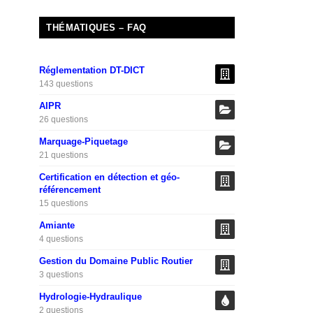
THÉMATIQUES – FAQ
Réglementation DT-DICT
143 questions
AIPR
26 questions
Marquage-Piquetage
21 questions
Certification en détection et géo-
référencement
15 questions
Amiante
4 questions
Gestion du Domaine Public Routier
3 questions
Hydrologie-Hydraulique
2 questions