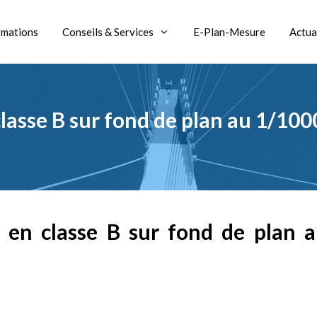
rmations
Conseils & Services
E-Plan-Mesure
Actua
classe B sur fond de plan au 1/10
 en classe B sur fond de plan 