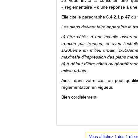
Je vous invite à consulter une que
« réglementaire » d’une réponse à une
Elle cite le paragraphe
6.4.2.1 p 47
du f
Les plans doivent faire apparaître le t
a) être côtés, à une échelle assurant 
tronçon par tronçon, et avec l’échel
1/200ème en milieu urbain, 1/500ème 
maximale d’impression des plans menti
b) à défaut d’être côtés ou géoréféren
milieu urbain ;
Ainsi, dans votre cas, on peut qual
réglementation en vigueur.
Bien cordialement,
Vous affichez 1 des 1 répon