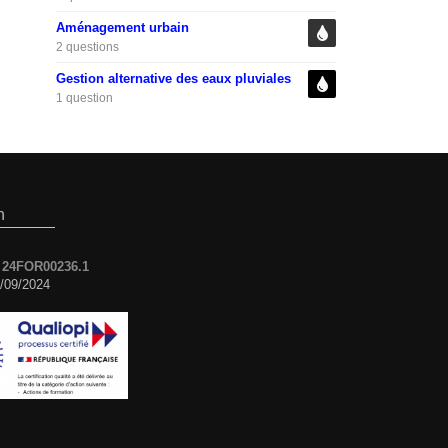
Aménagement urbain
2 questions
Gestion alternative des eaux pluviales
1 question
n
:
24FOR00236.1
7/09/2024