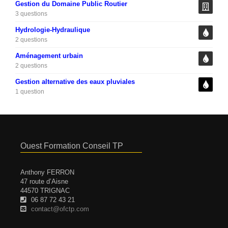
Gestion du Domaine Public Routier
3 questions
Hydrologie-Hydraulique
2 questions
Aménagement urbain
2 questions
Gestion alternative des eaux pluviales
1 question
Ouest Formation Conseil TP
Anthony FERRON
47 route d’Aisne
44570 TRIGNAC
06 87 72 43 21
contact@ofctp.com